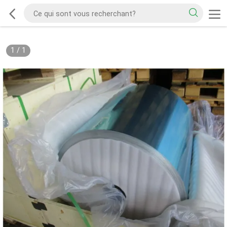
1
/
1