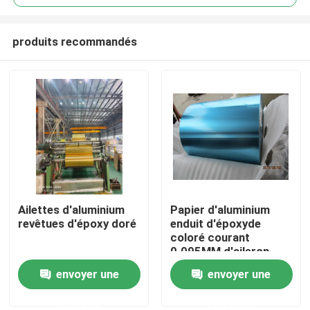
produits recommandés
Ailettes d'aluminium
Papier d'aluminium
À la maison
revêtues d'époxy doré
enduit d'époxyde
coloré courant
0.095MM d'aileron
Produits
avec la diverse largeur
envoyer une
envoyer une
demande
demande
Vidéos