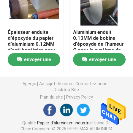
Demandez un devis
Épaisseur enduite
Aluminium enduit
Papier d'aluminium industriel
d'époxyde du papier
0.13MM de bobine
d'aluminium 0.12MM
d'époxyde de l'humeur
d'anti bactéries pour
O pour le système de
Papier aluminium hydrophile
la bobine de
climatiseur
envoyer une
envoyer une
condensateur
Papier d'aluminium enduit d'époxyde
demande
demande
Aperçu
Au sujet de nous
Contactez-nous
Desktop Site
bande d'aluminium
Plan du site
Privacy Policy
Actions en aluminium d'aileron
Qualité
Papier d'aluminium industriel
Usine De
bobine de couleur aluminium enduit
Chine.Copyright © 2026 HEFEI MAX ALUMINIUM