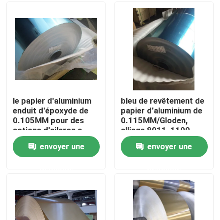
Le spectacle VR
À propos de nous
Visite de l'usine
le papier d'aluminium
bleu de revêtement de
enduit d'époxyde de
papier d'aluminium de
0.105MM pour des
0.115MM/Gloden,
Contrôle de la qualité
actions d'aileron a
alliage 8011, 1100,
enduit bleu/d'or
petit pain du papier
envoyer une
envoyer une
aluminium 1030B
Nous contacter
demande
demande
Nouvelles
Les affaires