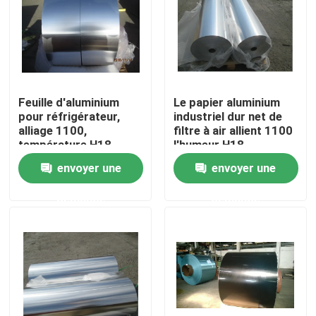
Le spectacle VR
À propos de nous
Feuille d'aluminium
Le papier aluminium
pour réfrigérateur,
industriel dur net de
Visite de l'usine
alliage 1100,
filtre à air allient 1100
température H18
l'humeur H18
envoyer une
envoyer une
Contrôle de la qualité
demande
demande
Nous contacter
Nouvelles
Les affaires