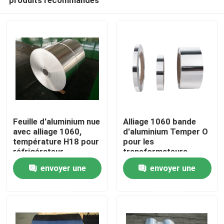
Feuille d'aluminium nue
Alliage 1060 bande
avec alliage 1060,
d'aluminium Temper O
température H18 pour
pour les
réfrigérateur
transformateurs
À la maison
électriques
envoyer une
envoyer une
demande
demande
Produits
Vidéos