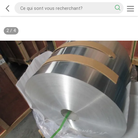
2
/
4